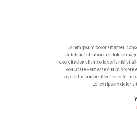
Lorem ipsum dolor sit amet, consectetur adipiscing elit, sed do
incididunt ut labore et dolore magna aliqua. Ut enim ad minim ven
ercitation ullamco laboris nisi ut aliquip ex ea. Duis aute irure dolo
voluptate velit esse cillum dolore eu fugiat nulla pariatur. Except
cupidatat non proident, sunt in culpa qui officia deserunt mollit an
Lorem ipsum dolor sit amet, consectetur adipiscing el
Your Name
Lead Manager