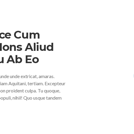
uce Cum
ons Aliud
u Ab Eo
de unde extricat, amaras.
iam Aquitani, tertiam. Excepteur
non proident culpa. Tu quoque,
r populi, nihil! Quo usque tandem