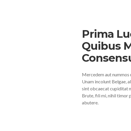
Prima L
Quibus M
Consens
Mercedem aut nummos un
Unam incolunt Belgae, al
sint obcaecat cupiditat 
Brute, fili mi, nihil timo
abutere.