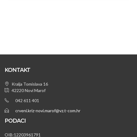
KONTAKT
Kralja Tomislava 16
42220 Novi Marof
042 611 401
crveni.kriz-novi.marof@vz.t-com.hr
PODACI
OIB:12203961791