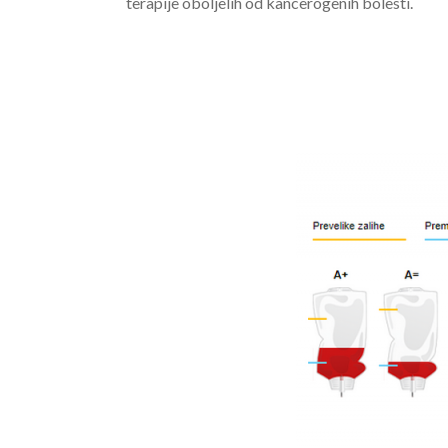
terapije oboljelih od kancerogenih bolesti.