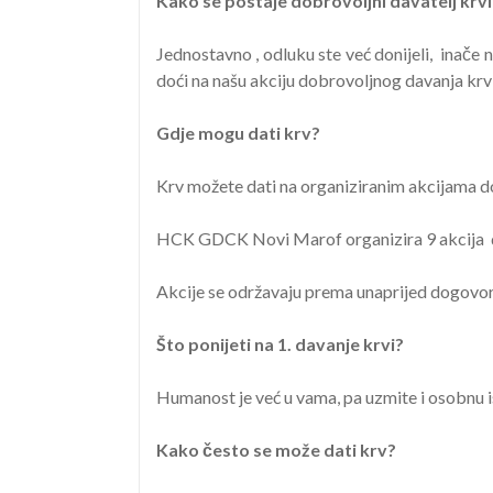
Kako se postaje dobrovoljni davatelj krvi
Jednostavno , odluku ste već donijeli, inače n
doći na našu akciju dobrovoljnog davanja krvi
Gdje mogu dati krv?
Krv možete dati na organiziranim akcijama d
HCK GDCK Novi Marof organizira 9 akcija do
Akcije se održavaju prema unaprijed dogovor
Što ponijeti na 1. davanje krvi?
Humanost je već u vama, pa uzmite i osobnu 
Kako često se može dati krv?