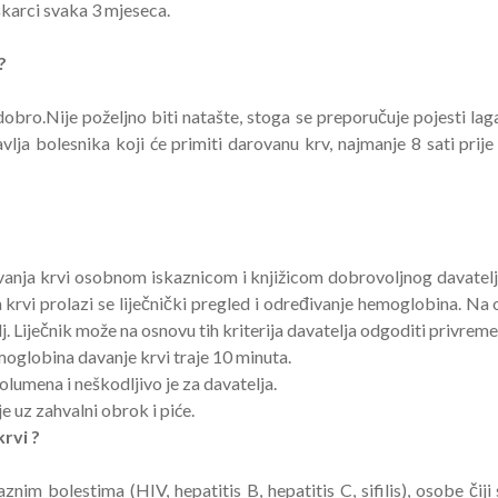
karci svaka 3 mjeseca.
?
dobro.Nije poželjno biti natašte, stoga se preporučuje pojesti laga
lja bolesnika koji će primiti darovanu krv, najmanje 8 sati prije 
 davanja krvi osobnom iskaznicom i knjižicom dobrovoljnog davatel
krvi prolazi se liječnički pregled i određivanje hemoglobina. Na 
j. Liječnik može na osnovu tih kriterija davatelja odgoditi privremen
oglobina davanje krvi traje 10 minuta.
olumena i neškodljivo je za davatelja.
e uz zahvalni obrok i piće.
rvi ?
im bolestima (HIV, hepatitis B, hepatitis C, sifilis), osobe čiji