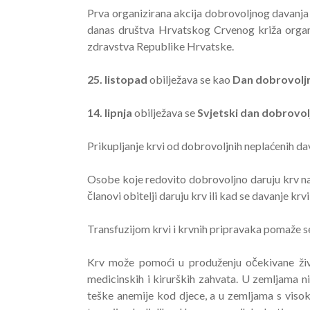
Prva organizirana akcija dobrovoljnog davanja k
danas društva Hrvatskog Crvenog križa organ
zdravstva Republike Hrvatske.
25. listopad
obilježava se kao
Dan dobrovoljni
14. lipnja
obilježava se
Svjetski dan dobrovolj
Prikupljanje krvi od dobrovoljnih neplaćenih dava
Osobe koje redovito dobrovoljno daruju krv najsi
članovi obitelji daruju krv ili kad se davanje krv
Transfuzijom krvi i krvnih pripravaka pomaže se
Krv može pomoći u produženju očekivane živo
medicinskih i kirurških zahvata. U zemljama ni
teške anemije kod djece, a u zemljama s visoki