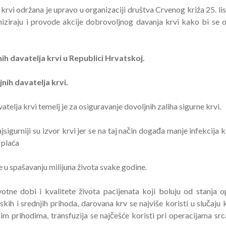
rvi održana je upravo u organizaciji društva Crvenog križa 25. lis
iziraju i provode akcije dobrovoljnog davanja krvi kako bi se 
h davatelja krvi u Republici Hrvatskoj.
nih davatelja krvi.
telja krvi temelj je za osiguravanje dovoljnih zaliha sigurne krvi.
gurniji su izvor krvi jer se na taj način događa manje infekcija ko
i plaća
 u spašavanju milijuna života svake godine.
tne dobi i kvalitete života pacijenata koji boluju od stanja o
skih i srednjih prihoda, darovana krv se najviše koristi u slučaju
m prihodima, transfuzija se najčešće koristi pri operacijama srca,