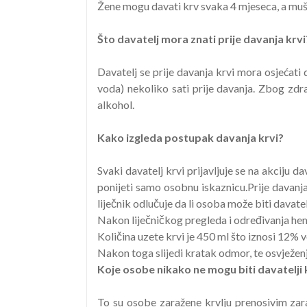
Žene mogu davati krv svaka 4 mjeseca, a muš
Što davatelj mora znati prije davanja krvi
Davatelj se prije davanja krvi mora osjećati 
voda) nekoliko sati prije davanja. Zbog zdrav
alkohol.
Kako izgleda postupak davanja krvi?
Svaki davatelj krvi prijavljuje se na akciju
ponijeti samo osobnu iskaznicu.Prije davanja 
liječnik odlučuje da li osoba može biti davatel
Nakon liječničkog pregleda i određivanja hem
Količina uzete krvi je 450 ml što iznosi 12% v
Nakon toga slijedi kratak odmor, te osvježenj
Koje osobe nikako ne mogu biti davatelji k
To su osobe zaražene krvlju prenosivim zarazn