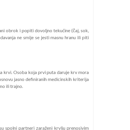
ni obrok i popiti dovoljno tekućine (čaj, sok,
davanja ne smije se jesti masnu hranu ili piti
ja krvi. Osoba koja prvi puta daruje krv mora
osnovu jasno definiranih medicinskih kriterija
o ili trajno.
 su spolni partneri zaraženi krvlju prenosivim