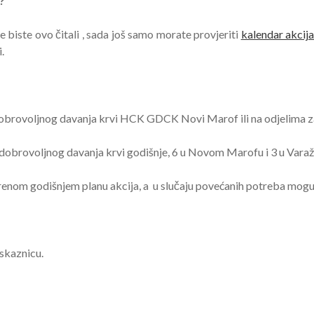
?
e biste ovo čitali , sada još samo morate provjeriti
kalendar akcij
.
obrovoljnog davanja krvi HCK GDCK Novi Marof ili na odjelima za
brovoljnog davanja krvi godišnje, 6 u Novom Marofu i 3 u Vara
enom godišnjem planu akcija, a u slučaju povećanih potreba moguć
iskaznicu.