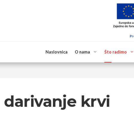
Pr
Naslovnica
O nama
Što radimo
darivanje krvi