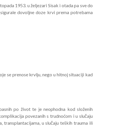
topada 1953. u željezari Sisak i otada pa sve do
osigurale dovoljne doze krvi prema potrebama
je se prenose krvlju, nego u hitnoj situaciji kad
pasnih po život te je neophodna kod složenih
 komplikacija povezanih s trudnoćom i u slučaju
 transplantacijama, u slučaju teških trauma ili