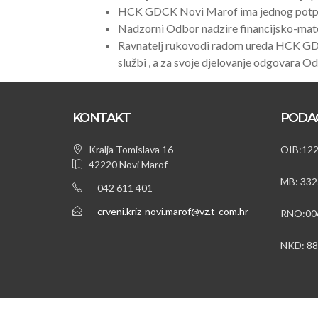
HCK GDCK Novi Marof ima jednog potpr
Nadzorni Odbor nadzire financijsko-mat
Ravnatelj rukovodi radom ureda HCK GDCK
službi , a za svoje djelovanje odgovara 
KONTAKT
PODA
Kralja Tomislava 16
OIB:12
42220 Novi Marof
MB: 332
042 611 401
crveni.kriz-novi.marof@vz.t-com.hr
RNO:00
NKD: 8