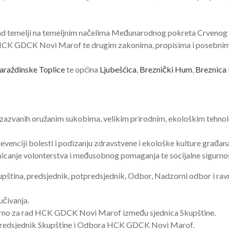
ad temelji na temeljnim načelima Međunarodnog pokreta Crvenog 
HCK GDCK Novi Marof te drugim zakonima, propisima i posebnim
araždinske Toplice
te
općina
Ljubešćica
,
Breznički Hum
,
Breznica
h izazvanih oružanim sukobima, velikim prirodnim, ekološkim tehno
prevenciji bolesti i podizanju zdravstvene i ekološke kulture građan
omicanje volonterstva i međusobnog pomaganja te socijalne sigurno
ina, predsjednik, potpredsjednik, Odbor, Nadzorni odbor i ravn
lučivanja.
vorno za rad HCK GDCK Novi Marof između sjednica Skupštine.
redsjednik Skupštine i Odbora HCK GDCK Novi Marof.