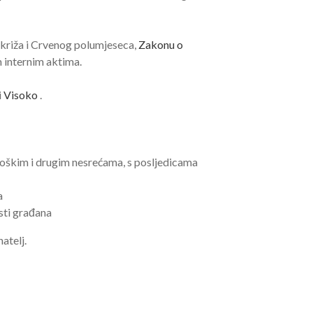
križa i Crvenog polumjeseca,
Zakonu o
 internim aktima.
i
Visoko
.
loškim i drugim nesrećama, s posljedicama
a
sti građana
atelj.