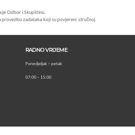
uje Odbor i Skupštinu.
 provedbu zadataka koji su povjereni stručnoj
RADNO VRIJEME
Ponedjeljak – petak
07:00 – 15:00