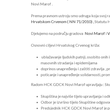
Novi Marof .
Prema pravnom ustroju smo udruga koja svoj r
Hrvatskom Crvenom ( NN 71/2010) ,
Statutu 
Djelujemo na području
gradova
Novi Marof
i
V
Osnovni ciljevi Hrvatskog Crvenog križa:
ublažavanje ljudskih patnji, osobito oni
masovnih stradanja i epidemijama
doprinos unapređenju i zaštiti zdravlja , 
poticanje i unapređenje solidarnosti, pr
Radom HCK GDCK Novi Marof upravljaju : Skupšt
Skupština je najviše tijelo upravljanja i od
Odbor je izvršno tijelo Skupštine odgo
Predsjednik HCK GDCK Novi Marof je p