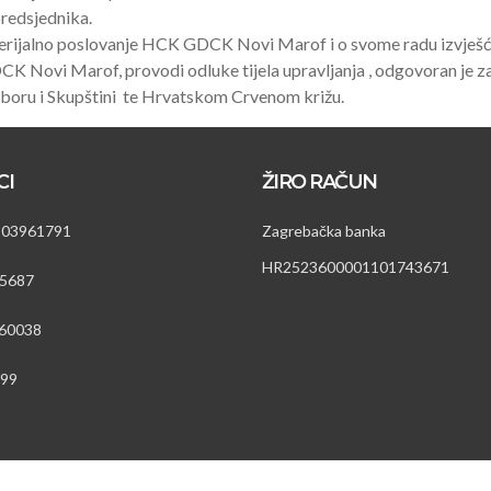
edsjednika.
erijalno poslovanje HCK GDCK Novi Marof i o svome radu izvješć
 Novi Marof, provodi odluke tijela upravljanja , odgovoran je za
Odboru i Skupštini te Hrvatskom Crvenom križu.
CI
ŽIRO RAČUN
203961791
Zagrebačka banka
HR2523600001101743671
5687
60038
899