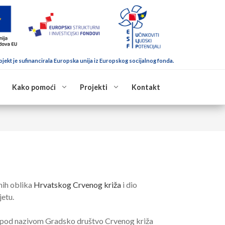
ojekt je sufinancirala Europska unija iz Europskog socijalnog fonda.
Kako pomoći
Projekti
Kontakt
nih oblika
Hrvatskog Crvenog križa
i dio
jetu.
o pod nazivom Gradsko društvo Crvenog križa