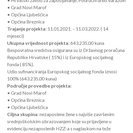
• Hrvatski zavod za zapošljavanje, Područni ured Varaždin
• Grad Novi Marof
• Općina Ljubešćica
• Općina Breznica
Trajanje projekta
: 11.01.2021. – 11.03.2022. ( 14
mjeseci)
Ukupna vrijednost projekta
: 643.235,00 kuna
Bespovratna sredstva osigurana su iz Državnog proračuna
Republike Hrvatske ( 15%) i iz Europskog socijalnog
fonda ( 85%).
Udio sufinanciranja Europskog socijalnog fonda iznosi
100% (643.235,00 kuna)
Područje provedbe projekta:
• Grad Novi Marof
• Općina Breznica
• Općina Ljubešćica
Ciljna skupina
: nezaposlene žene s najviše završenim
srednjoškolskim obrazovanjem koje su prijavljene u
evidenciju nezaposlenih HZZ-a s naglaskom na teže