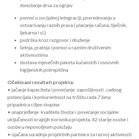
donošenje drva za ogrjev
pomoć u socijalnoj integraciji, posredovanju u
ostvarivanju raznih prava ( plaćanje računa, liječnik,
ljekarna i sl.)
podrška kroz razgovor i druženje
šetnja, pratnja i pomoć u raznim društvenim
aktivnostima
dostava mjesečnih paketa kućanskih i osnovnih
higijenskih potrepština
Očekivani rezultati projekta:
• jačanje kapaciteta i povećanje zapošljivosti , radnog
potencijala i konkurentnost na tržištu rada 7 žena
pripadnica ciljne skupine
• unaprjeđenje kvalitete života i povećanje socijalne
uključenosti krajnjih korisnika projekta, 42 starije osobe i
osobe u nepovoljnom položaju
• ojačana suradnja projektnih partnera za razvoj aktivnosti