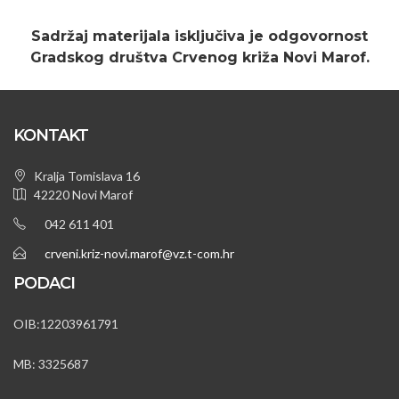
Sadržaj materijala isključiva je odgovornost
Gradskog društva Crvenog križa Novi Marof.
KONTAKT
Kralja Tomislava 16
42220 Novi Marof
042 611 401
crveni.kriz-novi.marof@vz.t-com.hr
PODACI
OIB:12203961791
MB: 3325687