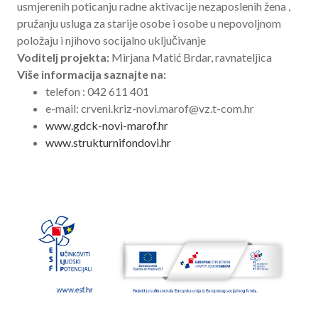
usmjerenih poticanju radne aktivacije nezaposlenih žena ,
pružanju usluga za starije osobe i osobe u nepovoljnom
položaju i njihovo socijalno uključivanje
Voditelj projekta:
Mirjana Matić Brdar, ravnateljica
Više informacija saznajte na:
telefon : 042 611 401
e-mail: crveni.kriz-novi.marof@vz.t-com.hr
www.gdck-novi-marof.hr
www.strukturnifondovi.hr