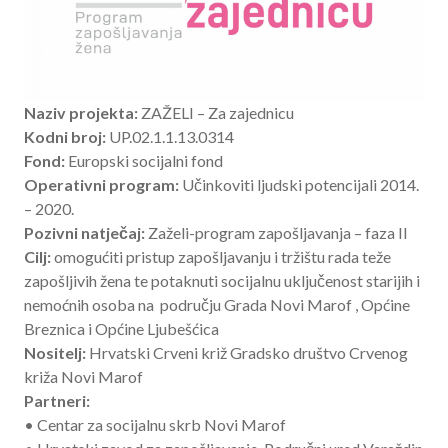
Naziv projekta:
ZAŽELI – Za zajednicu
Kodni broj:
UP.02.1.1.13.0314
Fond:
Europski socijalni fond
Operativni program:
Učinkoviti ljudski potencijali 2014.
– 2020.
Pozivni natječaj:
Zaželi-program zapošljavanja – faza II
Cilj:
omogućiti pristup zapošljavanju i tržištu rada teže
zapošljivih žena te potaknuti socijalnu uključenost starijih i
nemoćnih osoba na području Grada Novi Marof , Općine
Breznica i Općine Ljubešćica
Nositelj:
Hrvatski Crveni križ Gradsko društvo Crvenog
križa Novi Marof
Partneri:
• Centar za socijalnu skrb Novi Marof