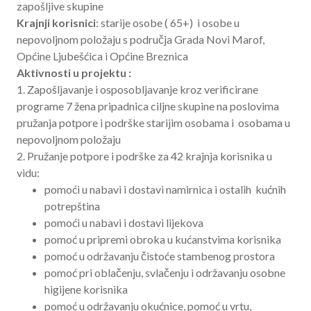
zapošljive skupine
Krajnji korisnici
: starije osobe ( 65+) i osobe u
nepovoljnom položaju s područja Grada Novi Marof,
Općine Ljubešćica i Općine Breznica
Aktivnosti u projektu :
1. Zapošljavanje i osposobljavanje kroz verificirane
programe 7 žena pripadnica ciljne skupine na poslovima
pružanja potpore i podrške starijim osobama i osobama u
nepovoljnom položaju
2. Pružanje potpore i podrške za 42 krajnja korisnika u
vidu:
pomoći u nabavi i dostavi namirnica i ostalih kućnih
potrepština
pomoći u nabavi i dostavi lijekova
pomoć u pripremi obroka u kućanstvima korisnika
pomoć u održavanju čistoće stambenog prostora
pomoć pri oblačenju, svlačenju i održavanju osobne
higijene korisnika
pomoć u održavanju okućnice, pomoć u vrtu,