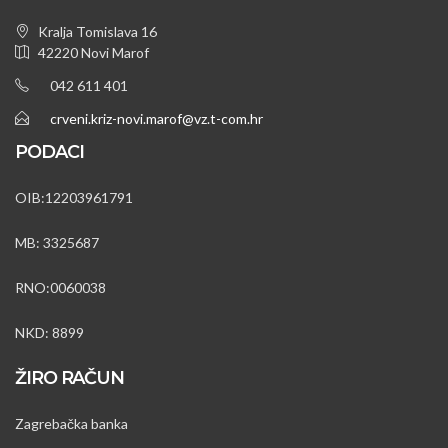
Kralja Tomislava 16
42220 Novi Marof
042 611 401
crveni.kriz-novi.marof@vz.t-com.hr
PODACI
OIB:12203961791
MB: 3325687
RNO:0060038
NKD: 8899
ŽIRO RAČUN
Zagrebačka banka