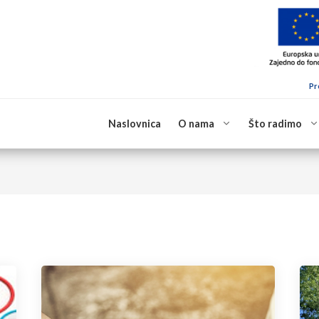
Pr
Naslovnica
O nama
Što radimo