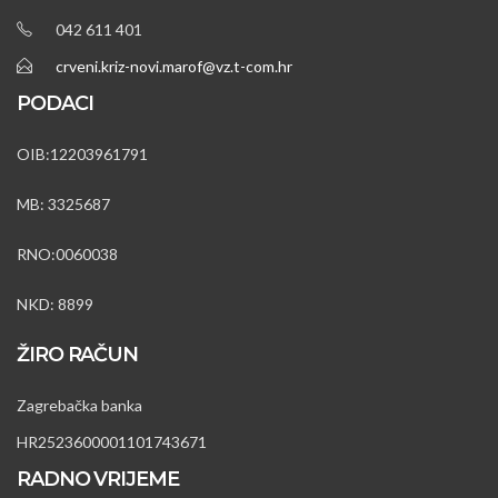
042 611 401
crveni.kriz-novi.marof@vz.t-com.hr
PODACI
OIB:12203961791
MB: 3325687
RNO:0060038
NKD: 8899
ŽIRO RAČUN
Zagrebačka banka
HR2523600001101743671
RADNO VRIJEME