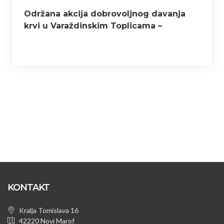
Održana akcija dobrovoljnog davanja
krvi u Varaždinskim Toplicama –
prikupljeno 65 doza krvi
KONTAKT
Kralja Tomislava 16
42220 Novi Marof