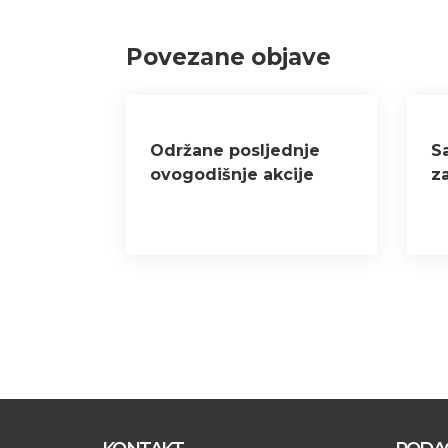
Povezane objave
Održane posljednje
S
ovogodišnje akcije
z
davanja krvi –
j
prikupljeno 80 doza
S
krvi