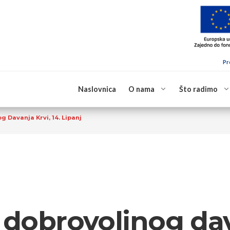
Pr
Naslovnica
O nama
Što radimo
g Davanja Krvi, 14. Lipanj
 dobrovoljnog dav