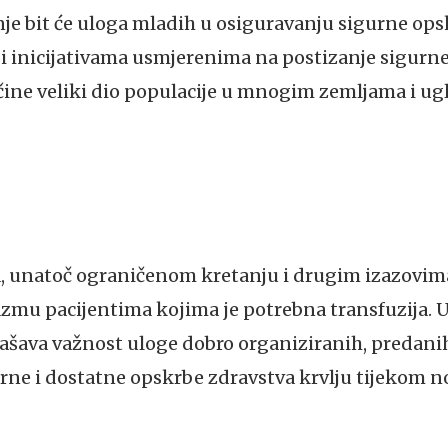
e bit će uloga mladih u osiguravanju sigurne op
 i inicijativama usmjerenima na postizanje sigurn
čine veliki dio populacije u mnogim zemljama i u
 unatoč ograničenom kretanju i drugim izazovima,
lazmu pacijentima kojima je potrebna transfuzija.
glašava važnost uloge dobro organiziranih, predani
urne i dostatne opskrbe zdravstva krvlju tijekom n