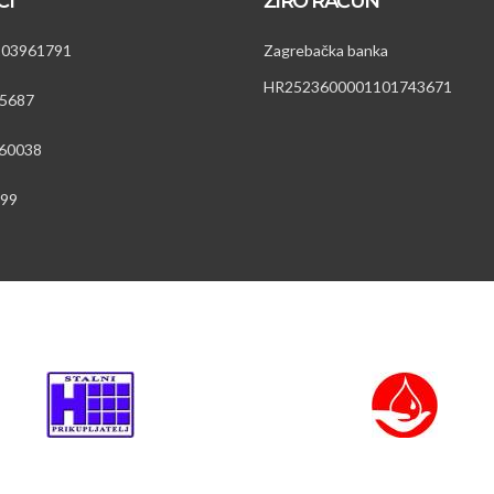
CI
ŽIRO RAČUN
203961791
Zagrebačka banka
HR2523600001101743671
5687
60038
899