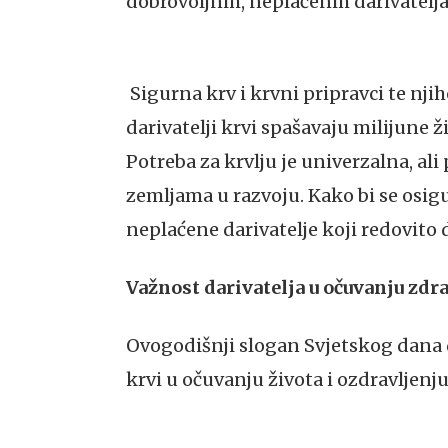
dobrovoljnih, neplaćenih darivatelja
Sigurna krv i krvni pripravci te nji
darivatelji krvi spašavaju milijune 
Potreba za krvlju je univerzalna, ali
zemljama u razvoju. Kako bi se osigu
neplaćene darivatelje koji redovito d
Važnost darivatelja u očuvanju zdra
Ovogodišnji slogan Svjetskog dana da
krvi u očuvanju života i ozdravljenju