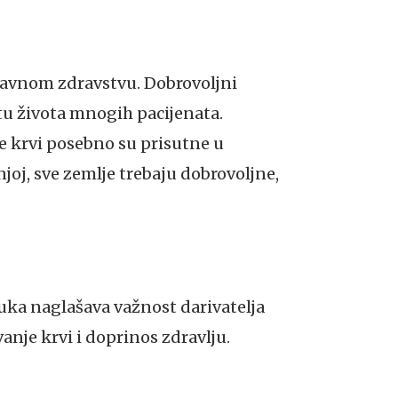
i javnom zdravstvu. Dobrovoljni
etu života mnogih pacijenata.
ice krvi posebno su prisutne u
joj, sve zemlje trebaju dobrovoljne,
ruka naglašava važnost darivatelja
anje krvi i doprinos zdravlju.