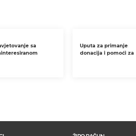
avjetovanje sa
Uputa za primanje
ainteresiranom
donacija i pomoći za
avnošću o Nacrtu
potresom pogođena
tatuta
područja