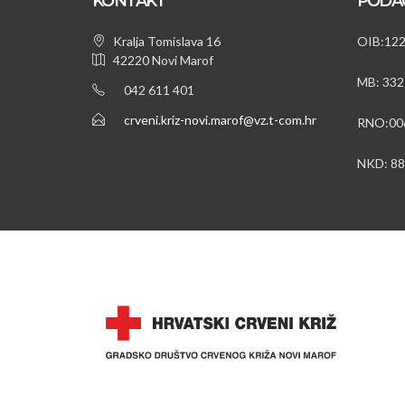
KONTAKT
PODA
Kralja Tomislava 16
OIB:12
42220 Novi Marof
MB: 332
042 611 401
crveni.kriz-novi.marof@vz.t-com.hr
RNO:00
NKD: 8