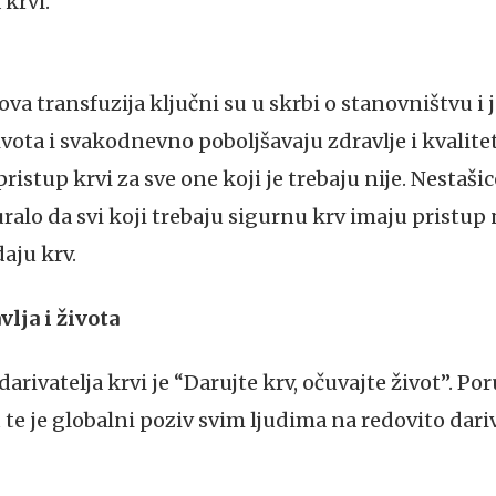
 krvi.
hova transfuzija ključni su u skrbi o stanovništvu 
života i svakodnevno poboljšavaju zdravlje i kvalit
 pristup krvi za sve one koji je trebaju nije. Nestaš
ralo da svi koji trebaju sigurnu krv imaju pristup n
aju krv.
vlja i života
rivatelja krvi je “Darujte krv, očuvajte život”. Po
 te je globalni poziv svim ljudima na redovito dariv