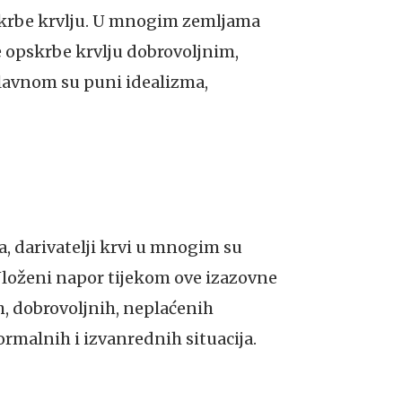
skrbe krvlju. U mnogim zemljama
e opskrbe krvlju dobrovoljnim,
glavnom su puni idealizma,
 darivatelji krvi u mnogim su
 Uloženi napor tijekom ove izazovne
h, dobrovoljnih, neplaćenih
ormalnih i izvanrednih situacija.