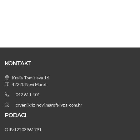
KONTAKT
Kralja Tomislava 16
42220 Novi Marof
042 611 401
crveni.kriz-novi.marof@vz.t-com.hr
PODACI
OIB:12203961791