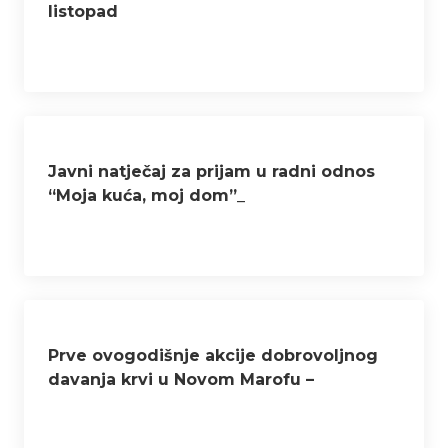
listopad
Javni natječaj za prijam u radni odnos
“Moja kuća, moj dom”_
ponovljeni_30.04.2024.
Prve ovogodišnje akcije dobrovoljnog
davanja krvi u Novom Marofu –
prikupljena 91 doza krvi