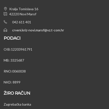
Kralja Tomislava 16
42220 Novi Marof
042 611 401
crveni.kriz-novi.marof@vz.t-com.hr
PODACI
OIB:12203961791
MB: 3325687
RNO:0060038
NKD: 8899
ŽIRO RAČUN
Zagrebačka banka