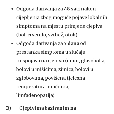
Odgoda darivanja za
48 sati
nakon
cijepljenja zbog moguće pojave lokalnih
simptoma na mjestu primjene cjepiva
(bol, crvenilo, svrbež, otok)
Odgoda darivanja za
7 dana
od
prestanka simptoma u slučaju
nuspojava na cjepivo (umor, glavobolja,
bolovi u mišićima, zimica, bolovi u
zglobovima, povišena tjelesna
temperatura, mučnina,
limfadenopatija)
B) Cjepivima baziranim na