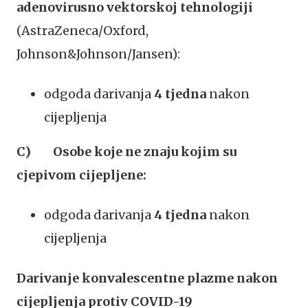
adenovirusno vektorskoj tehnologiji
(AstraZeneca/Oxford,
Johnson&Johnson/Jansen):
odgoda darivanja
4 tjedna
nakon
cijepljenja
C) Osobe koje ne znaju kojim su
cjepivom cijepljene:
odgoda darivanja
4 tjedna
nakon
cijepljenja
Darivanje konvalescentne plazme nakon
cijepljenja protiv COVID-19