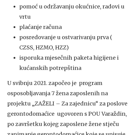
pomoć u održavanju okućnice, radovi u
vrtu
plaćanje računa
posredovanje u ostvarivanju prva (
CZSS, HZMO, HZZ)
isporuka mjesečnih paketa higijene i
kućanskih potrepština
U svibnju 2021. započeo je program
osposobljavanja 7 žena zaposlenih na
projektu „ZAŽELI – Za zajednicu“ za poslove
gerontodomaćice ugovoren s POU Varaždin,
po završetku kojeg zaposlene žene stječu
zanimanje gerontodomaćice koje se upisuje