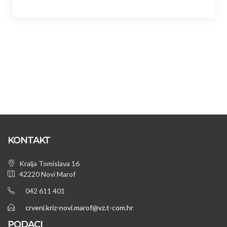
KONTAKT
Kralja Tomislava 16
42220 Novi Marof
042 611 401
crveni.kriz-novi.marof@vz.t-com.hr
PODACI