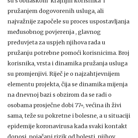
su s obilaskom krajnjih korisnika i
pružanjem dogovorenih usluga, ali
najvažnije započele su proces uspostavljanja
međusobnog povjerenja , glavnog
preduvjeta za uspjeh njihova rada u
pružanju potrebne pomoći korisnicima. Broj
korisnika, vrsta i dinamika pružanja usluga
su promjenjivi. Riječ je o najzahtjevnijem
elementu projekta, čija se dinamika mijenja
na dnevnoj bazi s obzirom da se radi o
osobama prosječne dobi 77+, većina ih živi
sama, teže su pokretne i bolesne, a u situaciji
epidemije koronavirusa kada svaki kontakt
donosi pojačani rizik od bolesti, njihov