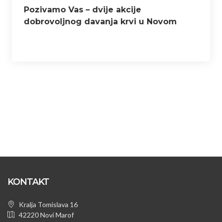
Pozivamo Vas – dvije akcije
dobrovoljnog davanja krvi u Novom
Marofu u ožujku
KONTAKT
Kralja Tomislava 16
42220 Novi Marof