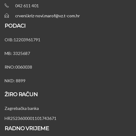
042 611 401
crveni.kriz-novi.marof@vz.t-com.hr
PODACI
OIB:12203961791
MB: 3325687
RNO:0060038
NKD: 8899
ŽIRO RAČUN
Zagrebačka banka
HR2523600001101743671
RADNO VRIJEME