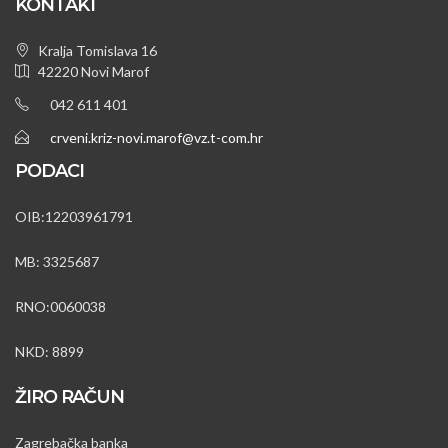
KONTAKT
Kralja Tomislava 16
42220 Novi Marof
042 611 401
crveni.kriz-novi.marof@vz.t-com.hr
PODACI
OIB:12203961791
MB: 3325687
RNO:0060038
NKD: 8899
ŽIRO RAČUN
Zagrebačka banka