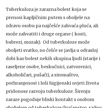
Tuberkuloza je zarazna bolest koja se
prenosi kapljičnim putem s oboljele na
zdravu osobu pa najčešće zahvaća pluća, ali
može zahvatiti i druge organe ( kosti,
bubrezi, mozak). Od tuberkuloze može
oboljeti svatko, no češće se javlja u odrasloj
dobi kao bolest nekih skupina ljudi (starije i
raseljene osobe, beskućnici, zatvorenici,
alkoholičari, pušači), a siromaštvo,
pothranjenost i loši higijenski uvjeti života
pridonose razvoju tuberkuloze. Širenju
zaraze pogoduje bliski kontakt s osobom
oboljelom od tuberkuloze (kućanstvo, radno