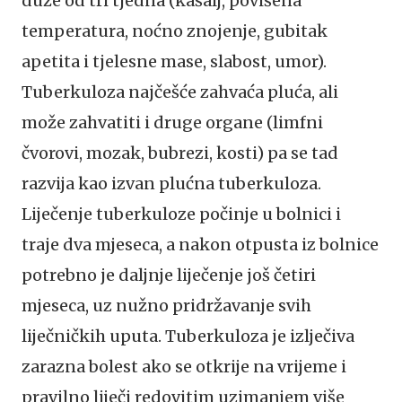
duže od tri tjedna (kašalj, povišena
temperatura, noćno znojenje, gubitak
apetita i tjelesne mase, slabost, umor).
Tuberkuloza najčešće zahvaća pluća, ali
može zahvatiti i druge organe (limfni
čvorovi, mozak, bubrezi, kosti) pa se tad
razvija kao izvan plućna tuberkuloza.
Liječenje tuberkuloze počinje u bolnici i
traje dva mjeseca, a nakon otpusta iz bolnice
potrebno je daljnje liječenje još četiri
mjeseca, uz nužno pridržavanje svih
liječničkih uputa. Tuberkuloza je izlječiva
zarazna bolest ako se otkrije na vrijeme i
pravilno liječi redovitim uzimanjem više