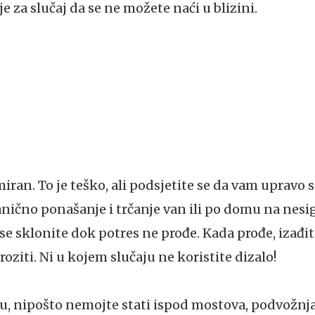
e za slučaj da se ne možete naći u blizini.
iran. To je teško, ali podsjetite se da vam upravo 
panično ponašanje i trčanje van ili po domu na nes
e sklonite dok potres ne prođe. Kada prođe, izađite
roziti. Ni u kojem slučaju ne koristite dizalo!
, nipošto nemojte stati ispod mostova, podvožnjaka