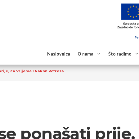
Pr
Naslovnica
O nama
Što radimo
rije, Za Vrijeme I Nakon Potresa
e ponašati prije, 