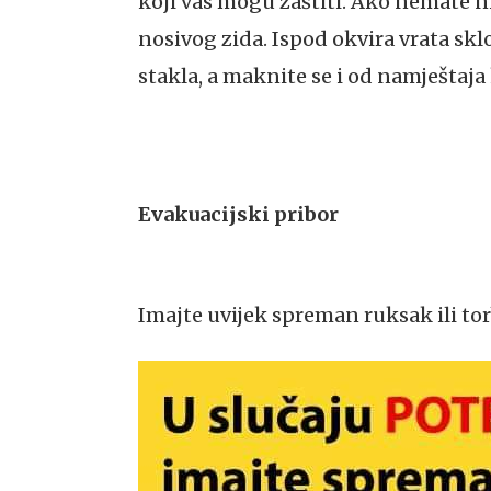
koji vas mogu zaštiti. Ako nemate niš
nosivog zida. Ispod okvira vrata skl
stakla, a maknite se i od namještaja 
Evakuacijski pribor
Imajte uvijek spreman ruksak ili to