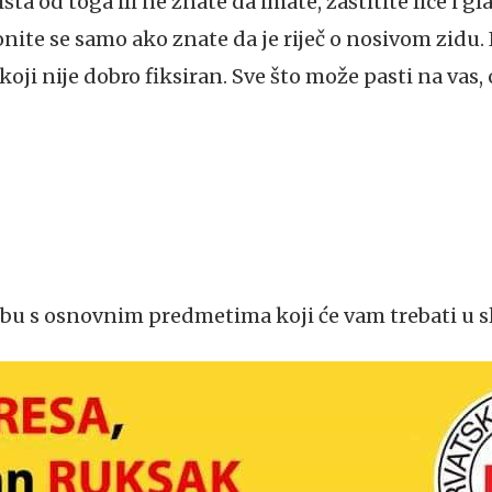
ta od toga ili ne znate da imate, zaštitite lice i g
onite se samo ako znate da je riječ o nosivom zidu.
koji nije dobro fiksiran. Sve što može pasti na vas,
rbu s osnovnim predmetima koji će vam trebati u s