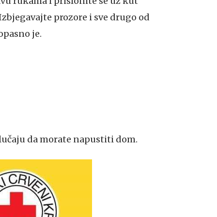
lavu rukama i prislonite se uz kut
 Izbjegavajte prozore i sve drugo od
 opasno je.
lučaju da morate napustiti dom.