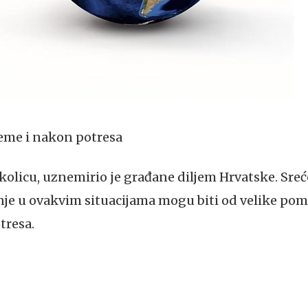
jeme i nakon potresa
okolicu, uznemirio je građane diljem Hrvatske. Srećom
anje u ovakvim situacijama mogu biti od velike po
tresa.