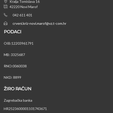
Kralja Tomislava 16
42220 Novi Marof
042 611 401
crveni.kriz-novi.marof@vz.t-com.hr
PODACI
OIB:12203961791
MB: 3325687
RNO:0060038
NKD: 8899
ŽIRO RAČUN
Zagrebačka banka
HR2523600001101743671